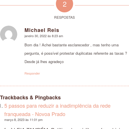
2
RESPOSTAS
Michael Reis
says:
janeiro 30, 2022 às 8:23 am
Bom dia ! Achei bastante esclarecedor , mas tenho uma
pergunta, é possível protestar duplicatas referente as taxas ?
Desde já lhes agradeço
Responder
Trackbacks & Pingbacks
5 passos para reduzir a inadimplência da rede
franqueada - Novoa Prado
março 8, 2023 às 11:01 pm