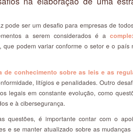
safios na elaboração de uma estra
az pode ser um desafio para empresas de tod
lementos a serem considerados é a
complex
, que podem variar conforme o setor e o país
ta de conhecimento sobre as leis e as reg
onformidade, litígios e penalidades. Outro desafi
cos legais em constante evolução, como quest
dos e à cibersegurança.
as questões, é importante contar com o apoio
ntes e se manter atualizado sobre as mudanças 