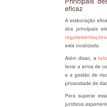
Principais de
eficaz
A elaboração efic
dos principais e
regulamentações
está localizada.
Além disso, a
fal
levar a erros de c
e a gestão de ris
privacidade de da
Para superar ess
jurídicos experie