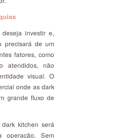
or.
quias
deseja investir e,
o precisará de um
entes fatores, como
o atendidos, não
ntidade visual. O
rcial onde as dark
om grande fluxo de
ark kitchen será
a operação. Sem