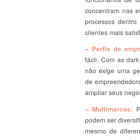
concentram nas en
processos dentro
clientes mais satis
– Perfis de emp
fácil. Com as dar
não exige uma ges
de empreendedore
ampliar seus negó
P
– Multimarcas:
podem ser diversif
mesmo de difere