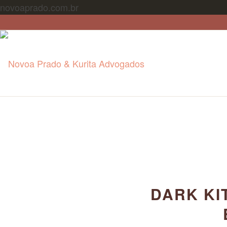
novoaprado.com.br
DARK KI