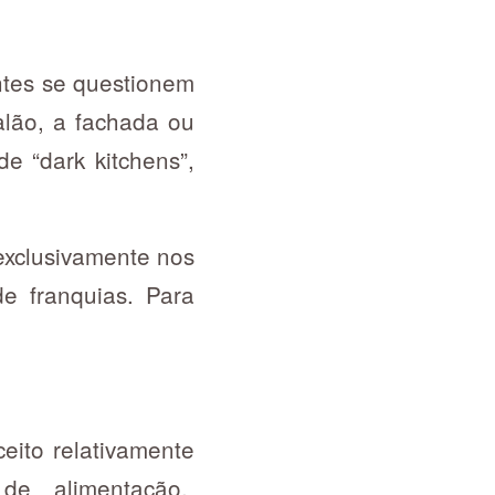
ntes se questionem
alão, a fachada ou
de “dark kitchens”,
 exclusivamente nos
e franquias. Para
eito relativamente
de alimentação.