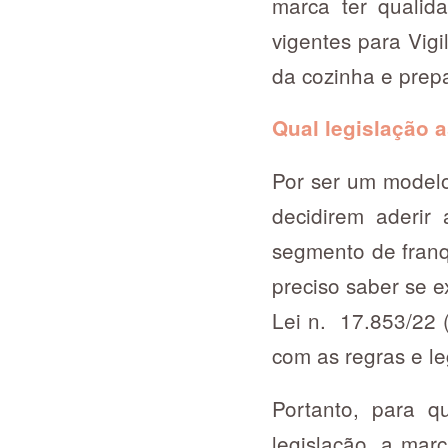
marca ter qualid
vigentes para Vig
da cozinha e prep
Qual legislação 
Por ser um modelo
decidirem aderir
segmento de franq
preciso saber se e
Lei n. 17.853/22 
com as regras e le
Portanto, para 
legislação, a mar