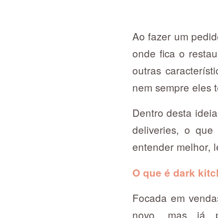
Ao fazer um pedid
onde fica o resta
outras característ
nem sempre eles t
Dentro desta ideia
deliveries, o qu
entender melhor, le
O que é dark kit
Focada em vendas 
novo, mas já p