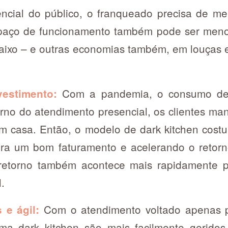
ncial do público, o franqueado precisa de m
paço de funcionamento também pode ser menor
aixo – e outras economias também, em louças
Com a pandemia, o consumo de 
vestimento:
no do atendimento presencial, os clientes ma
m casa. Então, o modelo de dark kitchen cost
ra um bom faturamento e acelerando o retorn
 retorno também acontece mais rapidamente p
l.
Com o atendimento voltado apenas pa
 e ágil:
uma dark kitchen são mais facilmente geridos