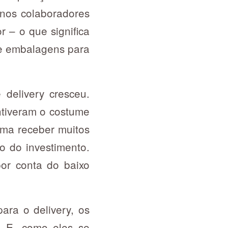
enos colaboradores
 – o que significa
 e embalagens para
delivery cresceu.
ntiveram o costume
uma receber muitos
o do investimento.
or conta do baixo
ra o delivery, os
. E, como eles se