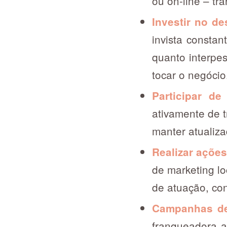
ou on-line – tr
Investir no d
invista consta
quanto interpes
tocar o negócio
Participar d
ativamente de 
manter atualiza
Realizar ações
de marketing l
de atuação, co
Campanhas de
franqueadora a