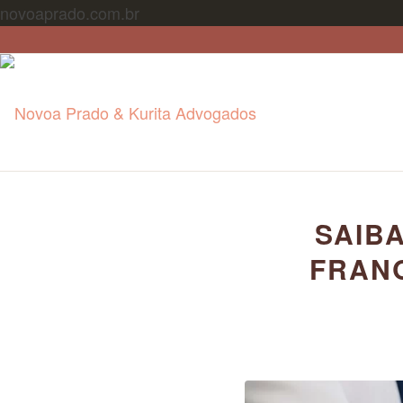
novoaprado.com.br
SAIB
FRAN