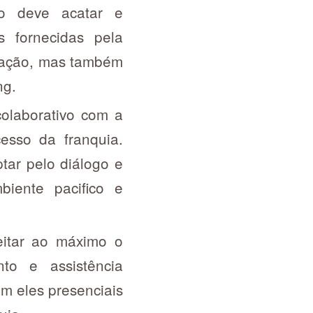
o deve acatar e
s fornecidas pela
igação, mas também
ng.
olaborativo com a
esso da franquia.
tar pelo diálogo e
biente pacifico e
eitar ao máximo o
nto e assistência
am eles presenciais