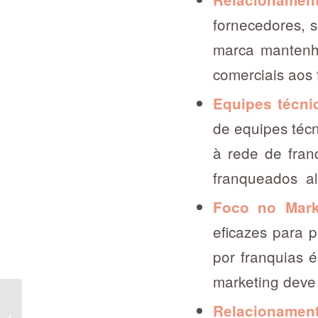
fornecedores, s
marca mantenha
comerciais aos
Equipes técni
de equipes técn
à rede de fran
franqueados al
Foco no Mark
eficazes para 
por franquias 
marketing deve
Relacionamen
PROGRAMA DE EXCELÊNCIA –