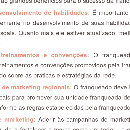
arão grandes benefícios para o sucesso da franq
É importante
esenvolvimento de habilidades:
ntemente no desenvolvimento de suas habilidad
soais. Quanto mais ele estiver atualizado, me
.
O franquead
e treinamentos e convenções:
treinamentos e convenções promovidos pela fr
do sobre as práticas e estratégias da rede.
O franqueado deve 
 de marketing regionais:
ocais para promover sua unidade franqueada de
nforme as regras estabelecidas pela franquead
Aderir às campanhas de marketi
 marketing:
juda a fortalecer a marca como um todo – o 