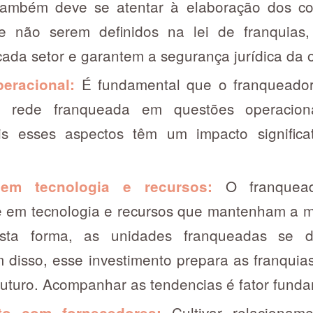
também deve se atentar à elaboração dos con
e não serem definidos na lei de franquias,
cada setor e garantem a segurança jurídica da 
É fundamental que o franqueador
peracional:
 rede franqueada em questões operaciona
ois esses aspectos têm um impacto signific
O franqueado
 em tecnologia e recursos:
 em tecnologia e recursos que mantenham a m
Desta forma, as unidades franqueadas se
 disso, esse investimento prepara as franquia
futuro. Acompanhar as tendencias é fator funda
Cultivar relacionam
to com fornecedores: