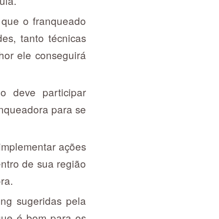
uia.
 que o franqueado
es, tanto técnicas
lhor ele conseguirá
o deve participar
anqueadora para se
implementar ações
ntro de sua região
ora.
ng sugeridas pela
que é bom para os