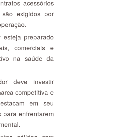
tratos acessórios
 são exigidos por
operação.
 esteja preparado
is, comerciais e
ativo na saúde da
r deve investir
arca competitiva e
 destacam em seu
s para enfrentarem
mental.
entos sólidos com