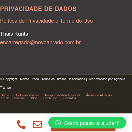
PRIVACIDADE DE DADOS
Política de Privacidade e Termo do Uso
Thais Kurita
encarregado@novoaprado.com.br
© Copyright - Novoa Prado | Todos os Direitos Reservados | Desenvolvido por Agência
Trampo
Home
As Especialistas
Responsabilidade Social
Áreas de Atuação
Lei de Franquias
Blog
Conteúdo
Contatos
Como posso te ajudar?
html, body { margin: 0; padding: 0; font-family: Poppins;
ENTRAR EM CONTATO
font-size: 1em; line-height: 1.5; background: #F4F4F4; }