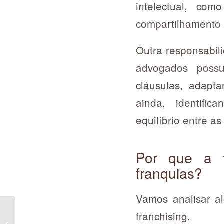
intelectual, co
compartilhamento
Outra responsabil
advogados possue
cláusulas, adapta
ainda, identific
equilíbrio entre as
Por que a f
franquias?
Vamos analisar al
Como escolher uma
franchising.
franquia em uma feira?