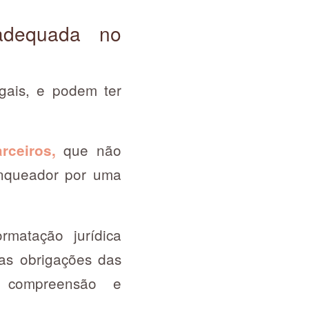
adequada no
egais, e podem ter
que não
arceiros,
anqueador por uma
rmatação jurídica
as obrigações das
 de compreensão e