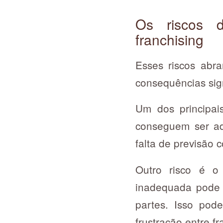
Os riscos d
franchising
Esses riscos abra
consequências sign
Um dos principa
conseguem ser ad
falta de previsão 
Outro risco é 
inadequada pode 
partes. Isso pod
frustração entre f