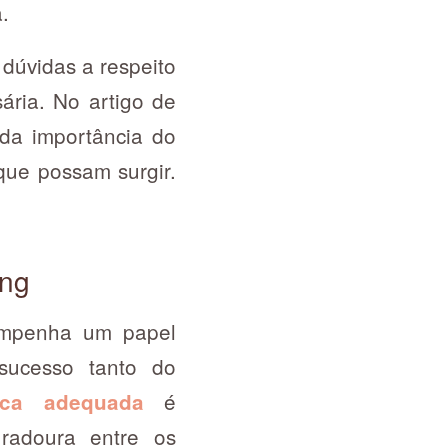
a.
dúvidas a respeito
ária. No artigo de
 da importância do
que possam surgir.
ing
sempenha um papel
 sucesso tanto do
é
dica adequada
uradoura entre os