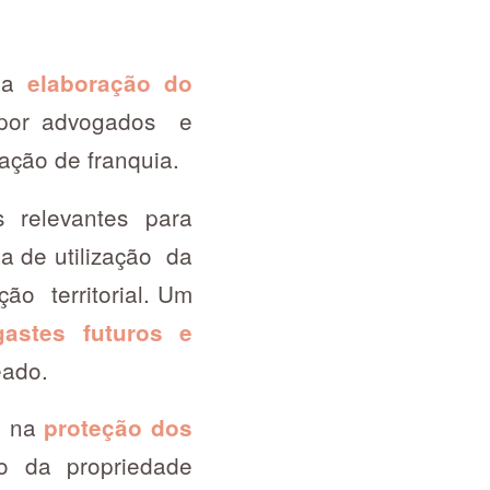
é a
elaboração do
 por advogados e
elação de franquia.
s relevantes para
a de utilização da
ção territorial. Um
astes futuros e
eado.
e na
proteção dos
ão da propriedade