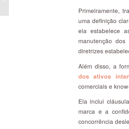
Guia completo para o
Primeiramente, tr
sucesso empre...
uma definição cla
ela estabelece 
manutenção dos 
diretrizes estabele
Além disso, a fo
dos ativos inta
comerciais e kno
Ela inclui cláusu
marca e a confide
concorrência desle