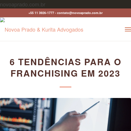
novoaprado.com.br
+55 11 3926-1777 - contato@novoaprado.com.br
disse:
disse:
6 TENDÊNCIAS PARA O
FRANCHISING EM 2023